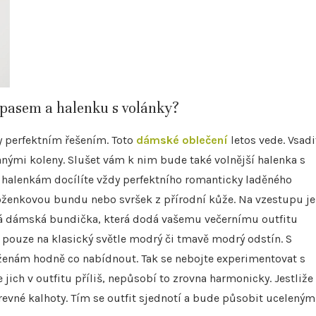
 pasem a halenku s volánky?
ky perfektním řešením. Toto
dámské oblečení
letos vede. Vsadi
anými koleny. Slušet vám k nim bude také volnější halenka s
o halenkám docílíte vždy perfektního romanticky laděného
oženkovou bundu nebo svršek z přírodní kůže. Na vzestupu je
ová dámská bundička, která dodá vašemu večernímu outfitu
pouze na klasický světle modrý či tmavě modrý odstín. S
 ženám hodně co nabídnout. Tak se nebojte experimentovat s
 jich v outfitu příliš, nepůsobí to zrovna harmonicky. Jestliže 
arevné kalhoty. Tím se outfit sjednotí a bude působit uceleným