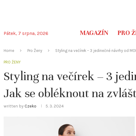
MAGAZÍN
PRO Ž
Pátek, 7 srpna, 2026
Home
Pro Ženy
Styling na večírek – 3 jedinečné návrhy od MOH
PRO ŽENY
Styling na večírek – 3 j
Jak se obléknout na zvláštn
written by
Czeko
5. 3. 2024