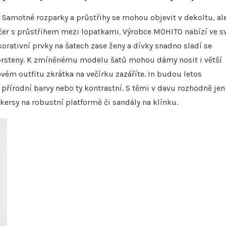
. Samotné rozparky a průstřihy se mohou objevit v dekoltu, al
večer s průstřihem mezi lopatkami. Výrobce MOHITO nabízí ve s
korativní prvky na šatech zase ženy a dívky snadno sladí se
 prsteny. K zmíněnému modelu šatů mohou dámy nosit i větší
ovém outfitu zkrátka na večírku zazáříte. In budou letos
 přírodní barvy nebo ty kontrastní. S těmi v davu rozhodně jen
ersy na robustní platformě či sandály na klínku.