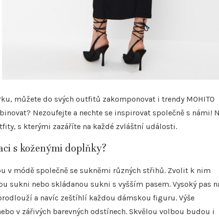
ečírku, můžete do svých outfitů zakomponovat i trendy MOHITO
ombinovat? Nezoufejte a nechte se inspirovat společně s námi! 
ity, s kterými zazáříte na každé zvláštní události.
naci s koženými doplňky?
ou v módě společně se sukněmi různých střihů. Zvolit k nim
kou sukni nebo skládanou sukni s vyšším pasem. Vysoký pas n
prodlouží a navíc zeštíhlí každou dámskou figuru. Výše
 nebo v zářivých barevných odstínech. Skvělou volbou budou i