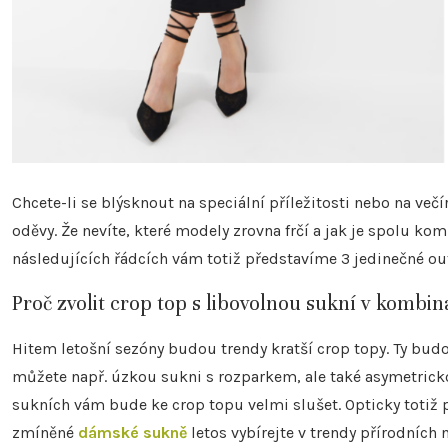
Chcete-li se blýsknout na speciální příležitosti nebo na v
oděvy. Že nevíte, které modely zrovna frčí a jak je spolu k
následujících řádcích vám totiž představíme 3 jedinečné outf
Proč zvolit crop top s libovolnou sukní v kombi
Hitem letošní sezóny budou trendy kratší crop topy. Ty bud
můžete např. úzkou sukni s rozparkem, ale také asymetric
sukních vám bude ke crop topu velmi slušet. Opticky totiž 
zmíněné
dámské sukně
letos vybírejte v trendy přírodních