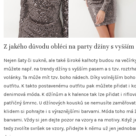
Z jakého důvodu obléci na party džíny s vyšším
Nejen šaty či sukně, ale také široké kalhoty budou na večír
můžete např. na trendy džíny s vyšším pasem a s tzv. roztrh
volánky. Ta může mít tzv. boho nádech. Díky volnějším boh
outfitu. K takto postavenému outfitu pak můžete přidat i k
denimová móda. K džínům a k halence tak lze přidat i rifl
patřičný šmrnc. U džínových kousků se nemusíte zaměřovat 
klidem si pohrajte i s výraznějšími barvami. Móda toho má
barvami. Vždy si jen dejte pozor na vzory a na motivy. Když je
tedy zvolíte svršek se vzory, přidejte k němu už jen jednob