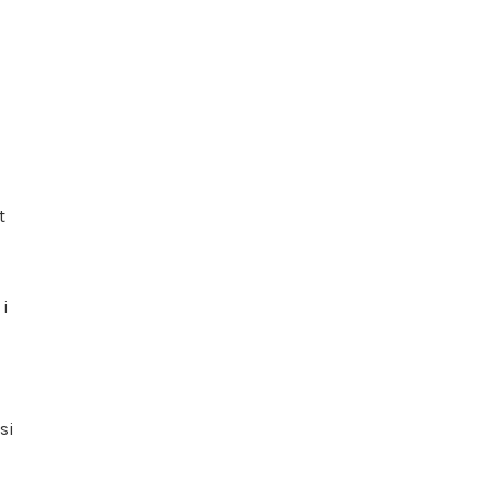
t
 i
si