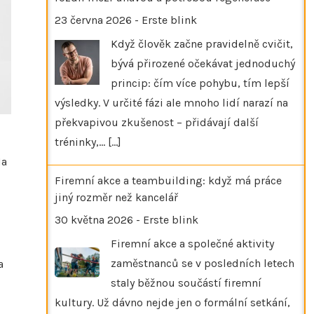
23 června 2026
-
Erste blink
Když člověk začne pravidelně cvičit,
bývá přirozené očekávat jednoduchý
princip: čím více pohybu, tím lepší
výsledky. V určité fázi ale mnoho lidí narazí na
překvapivou zkušenost – přidávají další
tréninky,…
[...]
Na
Firemní akce a teambuilding: když má práce
jiný rozměr než kancelář
30 května 2026
-
Erste blink
Firemní akce a společné aktivity
zaměstnanců se v posledních letech
a
staly běžnou součástí firemní
kultury. Už dávno nejde jen o formální setkání,