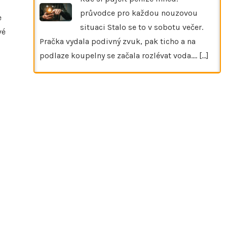
průvodce pro každou nouzovou
e
situaci Stalo se to v sobotu večer.
vé
Pračka vydala podivný zvuk, pak ticho a na
podlaze koupelny se začala rozlévat voda.…
[...]