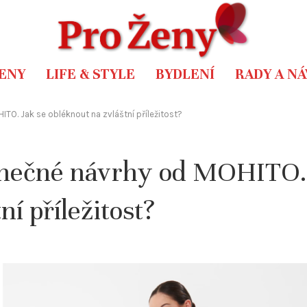
ENY
LIFE & STYLE
BYDLENÍ
RADY A N
ITO. Jak se obléknout na zvláštní příležitost?
edinečné návrhy od MOHITO.
í příležitost?