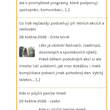
ale o promyšlené programy, které podporují
spolupráci, komunikaci…
[...]
Co lidé nejčastěji podceňují při letních akcích a
cestování
28 května 2026
-
Erste blink
Léto je období festivalů, roadtripů,
dovolených a spontánních výletů.
Právě během podobných akcí si ale
mnoho lidí uvědomí, jak moc dokážou i malé
komplikace pokazit jinak pohodový den. Vybitý
telefon,…
[...]
Kde si půjčit peníze ihned
25 května 2026
-
czeko
Kde si půjčit peníze ihned: