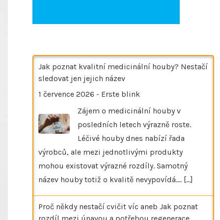
Jak poznat kvalitní medicinální houby? Nestačí
sledovat jen jejich název
1 července 2026
-
Erste blink
Zájem o medicinální houby v
posledních letech výrazně roste.
Léčivé houby dnes nabízí řada
výrobců, ale mezi jednotlivými produkty
mohou existovat výrazné rozdíly. Samotný
název houby totiž o kvalitě nevypovídá.…
[...]
Proč někdy nestačí cvičit víc aneb Jak poznat
rozdíl mezi únavou a potřebou regenerace