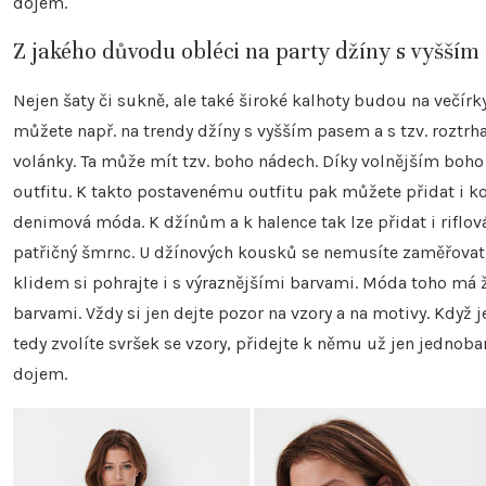
dojem.
Z jakého důvodu obléci na party džíny s vyšším
Nejen šaty či sukně, ale také široké kalhoty budou na večír
můžete např. na trendy džíny s vyšším pasem a s tzv. roztrh
volánky. Ta může mít tzv. boho nádech. Díky volnějším boh
outfitu. K takto postavenému outfitu pak můžete přidat i k
denimová móda. K džínům a k halence tak lze přidat i rifl
patřičný šmrnc. U džínových kousků se nemusíte zaměřovat 
klidem si pohrajte i s výraznějšími barvami. Móda toho má
barvami. Vždy si jen dejte pozor na vzory a na motivy. Když je
tedy zvolíte svršek se vzory, přidejte k němu už jen jednob
dojem.