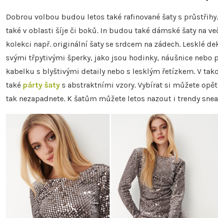
Dobrou volbou budou letos také rafinované šaty s průstřihy
také v oblasti šíje či boků. In budou také dámské šaty na 
kolekci např. originální šaty se srdcem na zádech. Lesklé de
svými třpytivými šperky, jako jsou hodinky, náušnice nebo
kabelku s blyštivými detaily nebo s lesklým řetízkem. V tak
také
párty šaty
s abstraktními vzory. Vybírat si můžete opět
tak nezapadnete. K šatům můžete letos nazout i trendy sneak