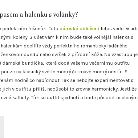
 pasem a halenku s volánky?
ky perfektním řešením. Toto
dámské oblečení
letos vede. Vsadi
anými koleny. Slušet vám k nim bude také volnější halenka s
o halenkám docílíte vždy perfektního romanticky laděného
oženkovou bundu nebo svršek z přírodní kůže. Na vzestupu je
ová dámská bundička, která dodá vašemu večernímu outfitu
pouze na klasický světle modrý či tmavě modrý odstín. S
 ženám hodně co nabídnout. Tak se nebojte experimentovat s
 jich v outfitu příliš, nepůsobí to zrovna harmonicky. Jestliže 
arevné kalhoty. Tím se outfit sjednotí a bude působit uceleným