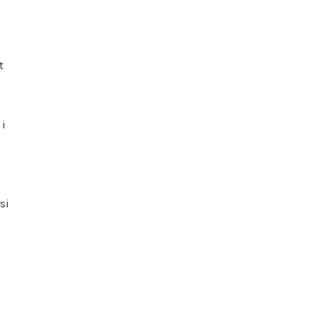
t
 i
si